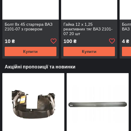
Болт 8х 45 стартера ВАЗ
Гайка 12 х 1,25
Болт
2101-07 з гровером
реактивних тяг ВАЗ 2101-
ВАЗ 
07 20 шт
10
100
4
₴
₴
₴
Купити
Купити
Акційні пропозиції та новинки