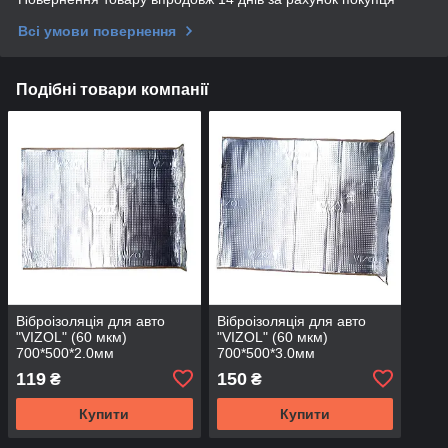
Всі умови повернення
Подібні товари компанії
Віброізоляція для авто
Віброізоляція для авто
"VIZOL" (60 мкм)
"VIZOL" (60 мкм)
700*500*2.0мм
700*500*3.0мм
(шумоізоляція, шумка,
(шумоізоляція, шумка,
119
150
₴
₴
обесшумка,
обесшумка,
шумовіброізоляція
шумовіброізоляція
Купити
Купити
автомобіля) самоклеюча
автомобіля) самоклеюча