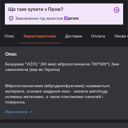
Що таке купити з Пром?
Замовлення під захистом
Опис
Характеристики
Доставка
Оплата
Умови 
Опис
Безшумка "VIZOL" (60 мкм) вібропоглинаюча 700*500*1.3мм
самоклеюча (вир-во Україна)
Вібропоглинаючими (вібродемпфуючими) називаються
матеріали, основне завдання яких - знизити амплітуду
коливань металевих, а також пластикових панелей і
поверхонь.
Приховати