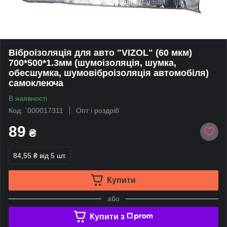
Віброізоляція для авто "VIZOL" (60 мкм)
700*500*1.3мм (шумоізоляція, шумка,
обесшумка, шумовіброізоляція автомобіля)
самоклеюча
В наявності
Код: `000017311
Опт і роздріб
89
₴
84,55 ₴
від 5 шт.
Купити
або
Купити з