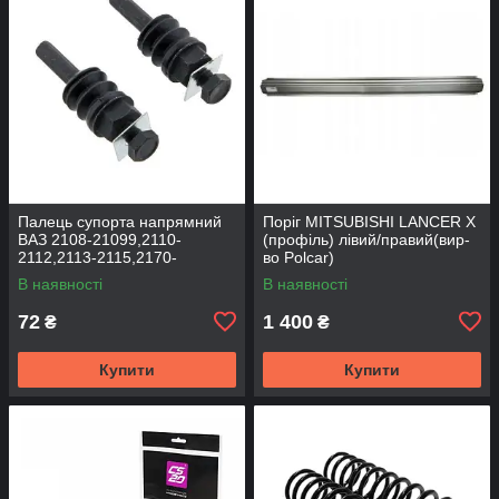
Палець супорта напрямний
Поріг MITSUBISHI LANCER Х
ВАЗ 2108-21099,2110-
(профіль) лівий/правий(вир-
2112,2113-2115,2170-
во Polcar)
2172,2190, 1117-1119 (к-т
В наявності
В наявності
2шт) (вир-во BEG-LINE)
72
1 400
₴
₴
Купити
Купити