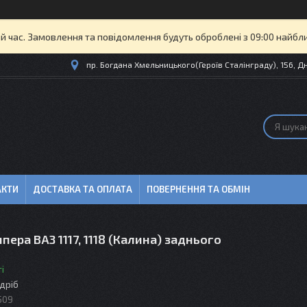
й час. Замовлення та повідомлення будуть оброблені з 09:00 найбли
пр. Богдана Хмельницького(Героїв Сталінграду), 156, Дн
АКТИ
ДОСТАВКА ТА ОПЛАТА
ПОВЕРНЕННЯ ТА ОБМІН
пера ВАЗ 1117, 1118 (Калина) заднього
і
здріб
509