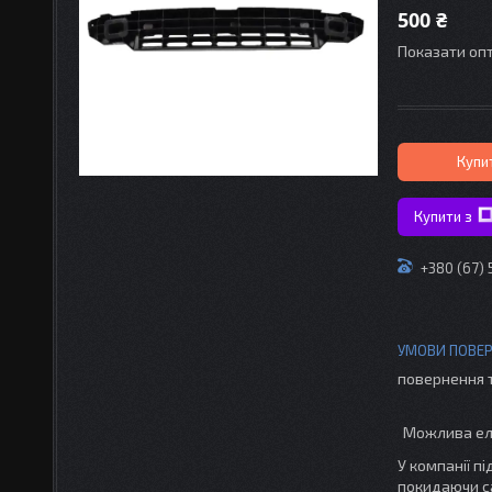
500 ₴
Показати опт
Купи
Купити з
+380 (67)
повернення 
У компанії п
покидаючи с