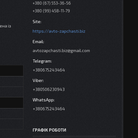
+380 (67) 553-36-56
+380 (99) 458-11-79
ена із
https://avto-zapchasti.biz
avtozapchasti.biz@gmail.com
+380675243464
+380506230943
+380675243464
ГРАФІК РОБОТИ