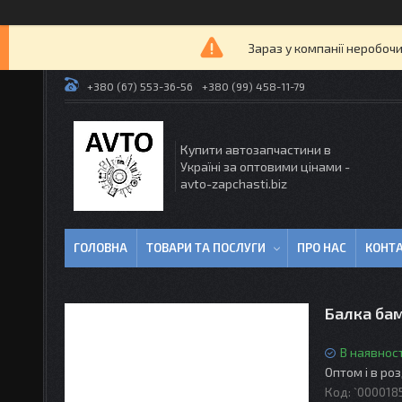
Зараз у компанії неробочи
+380 (67) 553-36-56
+380 (99) 458-11-79
Купити автозапчастини в
Україні за оптовими цінами -
avto-zapchasti.biz
ГОЛОВНА
ТОВАРИ ТА ПОСЛУГИ
ПРО НАС
КОНТ
Балка бам
В наявност
Оптом і в ро
Код:
`000018