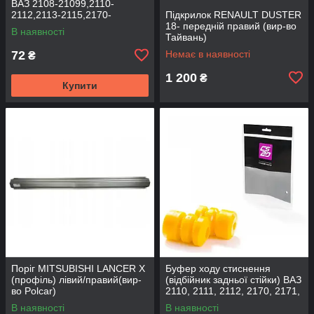
ВАЗ 2108-21099,2110-
2112,2113-2115,2170-
Підкрилок RENAULT DUSTER
2172,2190, 1117-1119 (к-т
18- передній правий (вир-во
В наявності
2шт) (вир-во BEG-LINE)
Тайвань)
72
Немає в наявності
₴
1 200
₴
Купити
Поріг MITSUBISHI LANCER Х
Буфер ходу стиснення
(профіль) лівий/правий(вир-
(відбійник задньої стійки) ВАЗ
во Polcar)
2110, 2111, 2112, 2170, 2171,
2172 (2шт) (вир-во CS-20
В наявності
В наявності