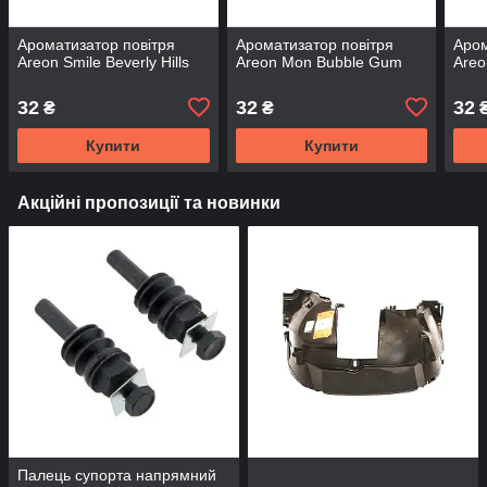
Ароматизатор повітря
Ароматизатор повітря
Аром
Areon Smile Beverly Hills
Areon Mon Bubble Gum
Areo
32
32
32
₴
₴
Купити
Купити
Акційні пропозиції та новинки
Палець супорта напрямний