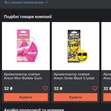
Всі умови повернення
Подібні товари компанії
Ароматизатор повітря
Ароматизатор повітря
Аром
Areon Mon Bubble Gum
Areon Smile Black Crystal
Areo
32
32
32
₴
₴
Купити
Купити
Акційні пропозиції та новинки