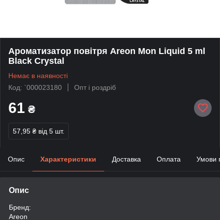
Ароматизатор повітря Areon Mon Liquid 5 ml
Black Crystal
Немає в наявності
Код: `000023180
Опт і роздріб
61
₴
57,95 ₴
від 5 шт.
Опис
Характеристики
Доставка
Оплата
Умови 
Опис
Бренд:
Areon