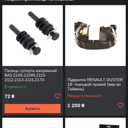
Палець супорта напрямний
ВАЗ 2108-21099,2110-
2112,2113-2115,2170-
Підкрилок RENAULT DUSTER
2172,2190, 1117-1119 (к-т
18- передній правий (вир-во
В наявності
2шт) (вир-во BEG-LINE)
Тайвань)
72
Немає в наявності
₴
1 200
₴
Купити