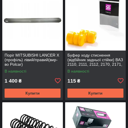
Поріг MITSUBISHI LANCER Х
Буфер ходу стиснення
(профіль) лівий/правий(вир-
(відбійник задньої стійки) ВАЗ
во Polcar)
2110, 2111, 2112, 2170, 2171,
2172 (2шт) (вир-во CS-20
В наявності
В наявності
1 400
115
₴
₴
Купити
Купити