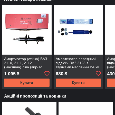
Амортизатор (стійка) ВАЗ
Амортизатор передньої
Амор
2110, 2111, 2112
підвіски ВАЗ 2123 з
підв
(масляна) ліва (вир-во
втулками масляний BASIC
(мас
Flagmus)
(вир-во FINWHALE)
Flag
1 095
680
430
₴
₴
Купити
Купити
Акційні пропозиції та новинки