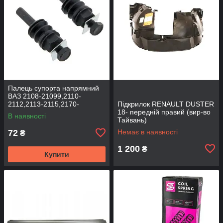
Палець супорта напрямний
ВАЗ 2108-21099,2110-
2112,2113-2115,2170-
Підкрилок RENAULT DUSTER
2172,2190, 1117-1119 (к-т
18- передній правий (вир-во
В наявності
2шт) (вир-во BEG-LINE)
Тайвань)
72
Немає в наявності
₴
1 200
₴
Купити