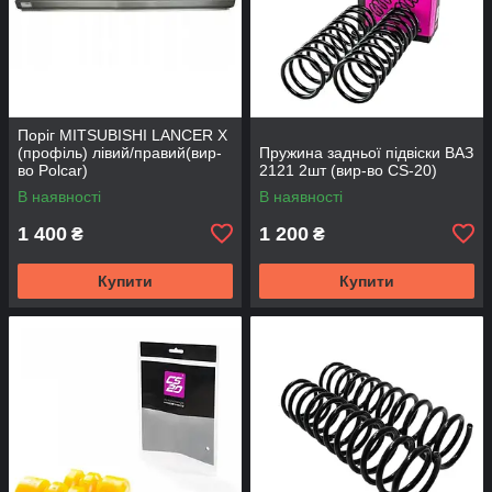
Поріг MITSUBISHI LANCER Х
(профіль) лівий/правий(вир-
Пружина задньої підвіски ВАЗ
во Polcar)
2121 2шт (вир-во CS-20)
В наявності
В наявності
1 400
1 200
₴
₴
Купити
Купити